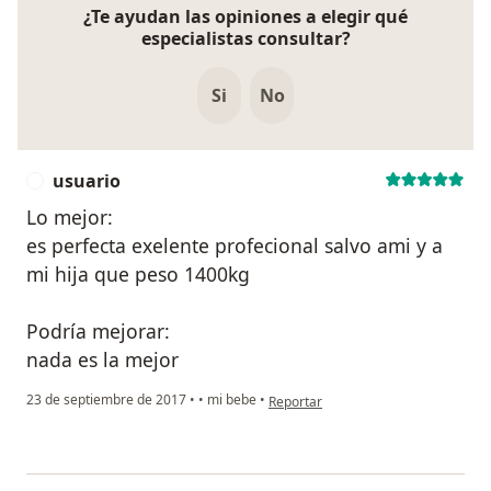
¿Te ayudan las opiniones a elegir qué
especialistas consultar?
Si
No
usuario
U
Lo mejor:
es perfecta exelente profecional salvo ami y a
mi hija que peso 1400kg
Podría mejorar:
nada es la mejor
en opinión del usuario usuario
23 de septiembre de 2017
•
•
mi bebe
•
Reportar