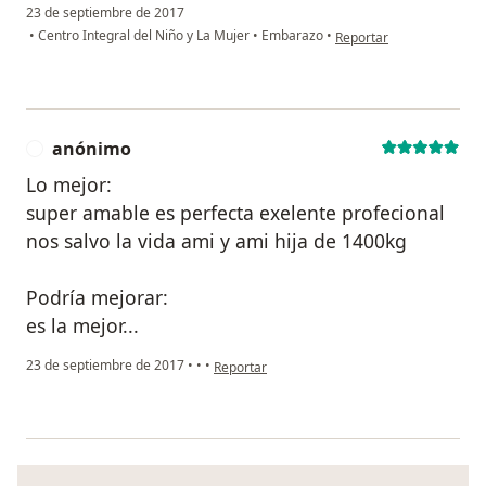
23 de septiembre de 2017
en opinión del usuario p
•
Centro Integral del Niño y La Mujer
•
Embarazo
•
Reportar
anónimo
A
Lo mejor:
super amable es perfecta exelente profecional
nos salvo la vida ami y ami hija de 1400kg
Podría mejorar:
es la mejor...
en opinión del usuario anónimo
23 de septiembre de 2017
•
•
•
Reportar