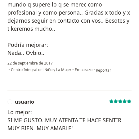
mundo q supere lo q se merec como
profesional y como persona.. Gracias x todo y x
dejarnos seguir en contacto con vos.. Besotes y
t keremos mucho..
Podría mejorar:
Nada.. Ovbio..
22 de septiembre de 2017
en opinión del usuario p
•
Centro Integral del Niño y La Mujer
•
Embarazo
•
Reportar
usuario
U
Lo mejor:
SI ME GUSTO..MUY ATENTA.TE HACE SENTIR
MUY BIEN..MUY AMABLE!