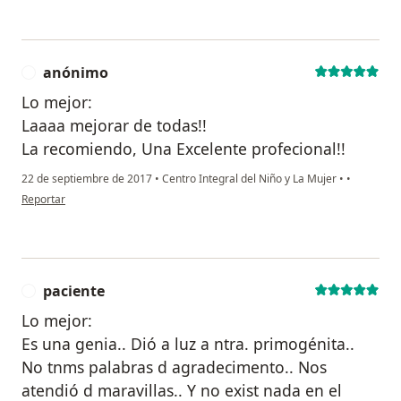
anónimo
A
Lo mejor:
Laaaa mejorar de todas!!
La recomiendo, Una Excelente profecional!!
22 de septiembre de 2017
•
Centro Integral del Niño y La Mujer
•
•
en opinión del usuario anónimo
Reportar
paciente
P
Lo mejor:
Es una genia.. Dió a luz a ntra. primogénita..
No tnms palabras d agradecimento.. Nos
atendió d maravillas.. Y no exist nada en el