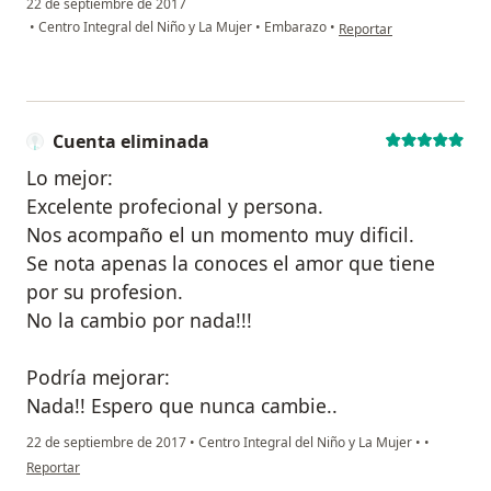
22 de septiembre de 2017
en opinión del usuario a
•
Centro Integral del Niño y La Mujer
•
Embarazo
•
Reportar
Cuenta eliminada
Lo mejor:
Excelente profecional y persona.
Nos acompaño el un momento muy dificil.
Se nota apenas la conoces el amor que tiene
por su profesion.
No la cambio por nada!!!
Podría mejorar:
Nada!! Espero que nunca cambie..
22 de septiembre de 2017
•
Centro Integral del Niño y La Mujer
•
•
en opinión del usuario Cuenta eliminada
Reportar