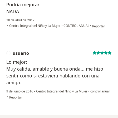
Podría mejorar:
NADA
20 de abril de 2017
en opinión del us
•
Centro Integral del Niño y La Mujer
•
CONTROL ANUAL
•
Reportar
usuario
U
Lo mejor:
Muy calida, amable y buena onda... me hizo
sentir como si estuviera hablando con una
amiga..
9 de junio de 2016
•
Centro Integral del Niño y La Mujer
•
control anual
en opinión del usuario usuario
•
Reportar