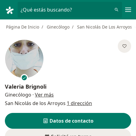
Men
¿Qué estás buscando?
Página De Inicio
Ginecólogo
San Nicolás De Los Arroyos
Valeria Brignoli
sobre las especializaciones
Ginecólogo
·
Ver más
San Nicolás de los Arroyos
1 dirección
Datos de contacto