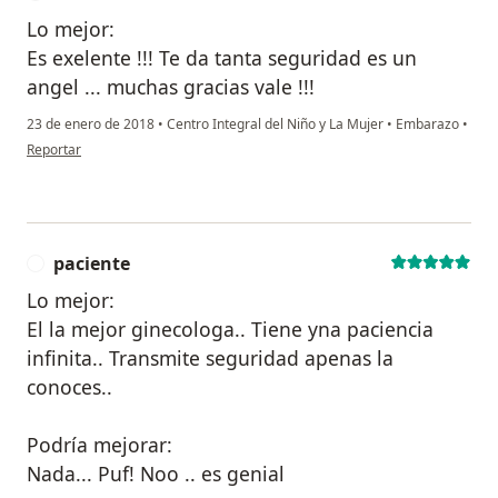
Lo mejor:
Es exelente !!! Te da tanta seguridad es un
angel ... muchas gracias vale !!!
23 de enero de 2018
•
Centro Integral del Niño y La Mujer
•
Embarazo
•
en opinión del usuario anónimo
Reportar
paciente
P
Lo mejor:
El la mejor ginecologa.. Tiene yna paciencia
infinita.. Transmite seguridad apenas la
conoces..
Podría mejorar:
Nada... Puf! Noo .. es genial