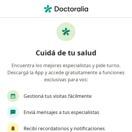
Men
Diarrea Aguda • San Nicolás de los Arroyos, Buenos Aires
Filtros
• 1
Obra social
Mapa
Especialistas en Diarrea aguda en San
Cuidá de tu salud
Nicolás de los Arroyos
Encuentra los mejores especialistas y pide turno.
Descargá la App y accede gratuitamente a funciones
¿Qué especialidad estás buscando?
exclusivas para vos:
Nutricionista
Endocrinólogo
Ginecólogo
Gestioná tus visitas fácilmente
Enviá mensajes a tus especialistas
Recibí recordatorios y notificaciones