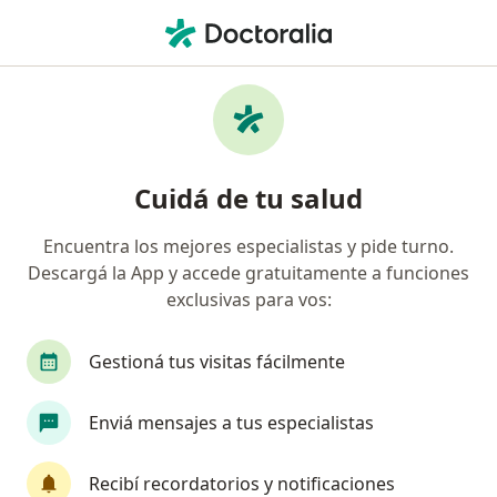
Men
Traumatólogo • Beccar, Buenos Aires
Filtros
Obra social:
DASUTeN
Traumatólogos recomendados de DASUTeN
Cuidá de tu salud
en Beccar
Encuentra los mejores especialistas y pide turno.
Descargá la App y accede gratuitamente a funciones
exclusivas para vos:
Gestioná tus visitas fácilmente
Enviá mensajes a tus especialistas
Dr. Mariano Buenanueva
·
Ver más
Traumatólogo
Recibí recordatorios y notificaciones
43 opiniones