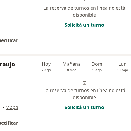
La reserva de turnos en línea no está
disponible
Solicitá un turno
pecificar
Araujo
Hoy
Mañana
Dom
Lun
7 Ago
8 Ago
9 Ago
10 Ago
La reserva de turnos en línea no está
disponible
•
Mapa
Solicitá un turno
pecificar