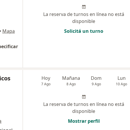
La reserva de turnos en línea no está
disponible
•
Mapa
Solicitá un turno
pecificar
icos
Hoy
Mañana
Dom
Lun
7 Ago
8 Ago
9 Ago
10 Ago
La reserva de turnos en línea no está
disponible
a
Mostrar perfil