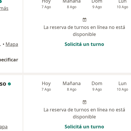
Hoy
Mañana
Dom
Lun
7 Ago
8 Ago
9 Ago
10 Ago
 más
La reserva de turnos en línea no está
disponible
ey), Temperley
•
Mapa
Solicitá un turno
pecificar
oso
Hoy
Mañana
Dom
Lun
7 Ago
8 Ago
9 Ago
10 Ago
La reserva de turnos en línea no está
disponible
apa
Solicitá un turno