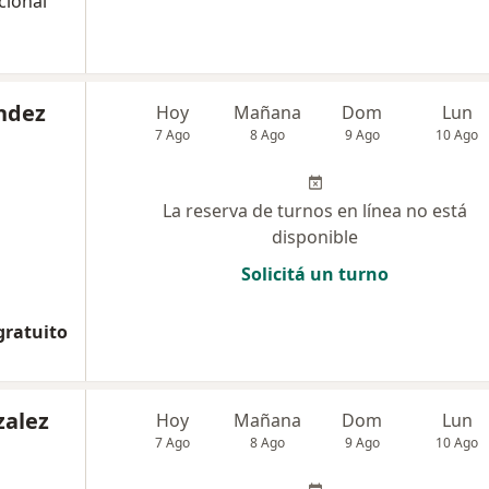
cional
andez
Hoy
Mañana
Dom
Lun
7 Ago
8 Ago
9 Ago
10 Ago
La reserva de turnos en línea no está
disponible
Solicitá un turno
gratuito
zalez
Hoy
Mañana
Dom
Lun
7 Ago
8 Ago
9 Ago
10 Ago