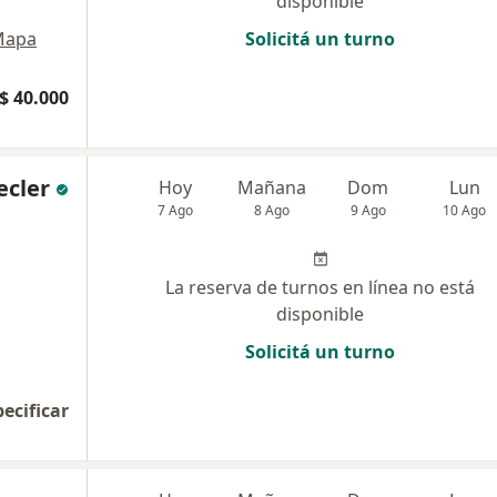
disponible
Mapa
Solicitá un turno
$ 40.000
ecler
Hoy
Mañana
Dom
Lun
7 Ago
8 Ago
9 Ago
10 Ago
La reserva de turnos en línea no está
disponible
Solicitá un turno
pecificar