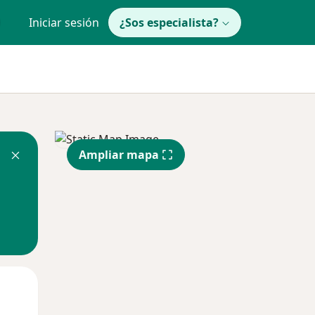
Iniciar sesión
¿Sos especialista?
Ampliar mapa
Mar
Mié
Jue
11 Ago
12 Ago
13 Ago