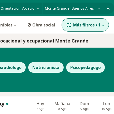
dad, enfermedad o nombre
p. ej. Buenos Aires
nibles
Obra social
Más filtros
•
1
n vocacional y ocupacional Monte Grande
oaudiólogo
Nutricionista
Psicopedagogo
ky
Hoy
Mañana
Dom
Lun
7 Ago
8 Ago
9 Ago
10 Ago