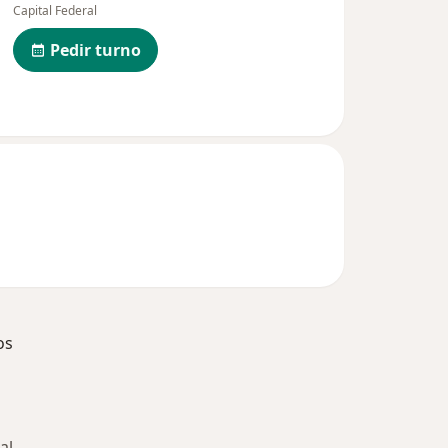
Capital Federal
Pedir turno
os
al