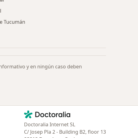
l
de Tucumán
ía: Especialistas más solicitados
informativo y en ningún caso deben
Contacto
Doctoralia - Página de inicio
Doctoralia Internet SL
C/ Josep Pla 2 - Building B2, floor 13