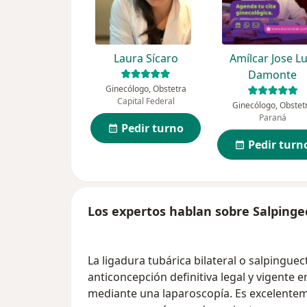
Laura Sícaro
Amílcar Jose Lu
Damonte
Ginecólogo, Obstetra
Capital Federal
Ginecólogo, Obstet
Paraná
Pedir turno
Pedir turn
Los expertos hablan sobre Salping
La ligadura tubárica bilateral o salpingue
anticoncepción definitiva legal y vigente 
mediante una laparoscopía. Es excelenteme