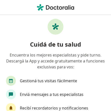
Men
¿Qué estás buscando?
Página De Inicio
Servicios
Retinografía
Retinografía - Información,
Cuidá de tu salud
expertos y preguntas frecuentes
Encuentra los mejores especialistas y pide turno.
Descargá la App y accede gratuitamente a funciones
exclusivas para vos:
Información
Preguntá al Especialista
Gestioná tus visitas fácilmente
Expertos en retinografía
Enviá mensajes a tus especialistas
Recibí recordatorios y notificaciones