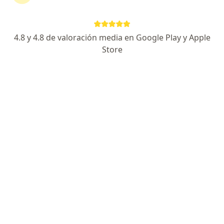
Daniel Badoza
Oftalmólogo
4.8 y 4.8 de valoración media en Google Play y Apple
Capital Federal
Store
Pedir turno
Osvaldo Gossn
Oftalmólogo
Ciudad Autónoma de Buenos Aires
Pedir turno
Rosa Ines del Valle Castro
Oftalmólogo
Neuquén Capital
Tomas Rodrigo