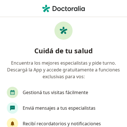
Men
Consultas Sucesivas Cardiología • Ramos Mejía, Buenos Aires
Filtros
• 1
Obra social
Mapa
Especialistas en Consultas sucesivas
Cuidá de tu salud
Cardiología Ramos Mejía
Encuentra los mejores especialistas y pide turno.
Descargá la App y accede gratuitamente a funciones
¿Qué especialidad estás buscando?
exclusivas para vos:
Cardiólogo
Pediatra
Nutricionista
Ci
Gestioná tus visitas fácilmente
Enviá mensajes a tus especialistas
Recibí recordatorios y notificaciones