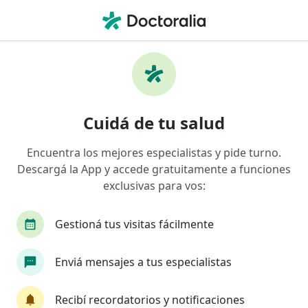
Men
¿Qué estás buscando?
Página De Inicio
Servicios
Cirugía De Hipófisis
Cirugía de hipófisis -
Cuidá de tu salud
Información, expertos y
preguntas frecuentes
Encuentra los mejores especialistas y pide turno.
Descargá la App y accede gratuitamente a funciones
exclusivas para vos:
Gestioná tus visitas fácilmente
Información
Enviá mensajes a tus especialistas
Expertos en cirugía de hipófisis
Recibí recordatorios y notificaciones