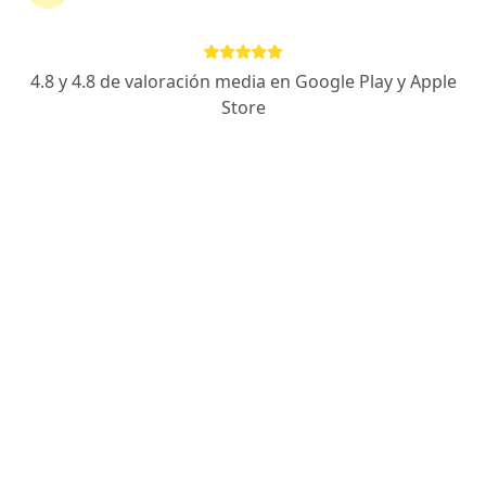
Gaela Esper Romero
4.8 y 4.8 de valoración media en Google Play y Apple
Neurocirujano
Store
Ciudad Autónoma de Buenos Aires
Pedir turno
Mickaela Echavarria Demichelis
Neurocirujano
Ciudad Autónoma de Buenos Aires
Pedir turno
Daniel Jorge Bueti
Neurocirujano
San Justo