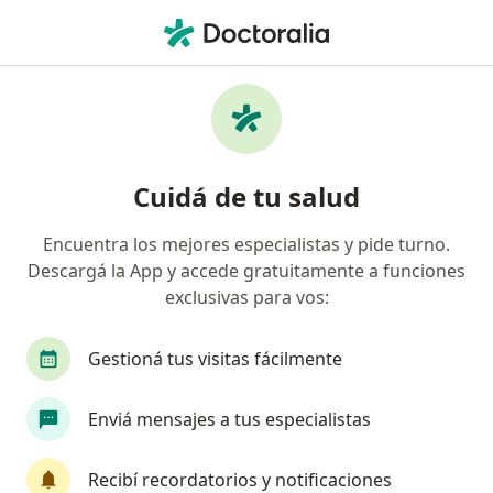
Men
Biopsia De Piel Y Mucosas • Banfield, Buenos Aires
Filtros
• 1
Obra social
Mapa
Especialistas en Biopsia de piel y mucosas
Cuidá de tu salud
Banfield
Encuentra los mejores especialistas y pide turno.
Descargá la App y accede gratuitamente a funciones
¿Qué especialidad estás buscando?
exclusivas para vos:
Dermatólogo
Cardiólogo
Médico clínico
Gestioná tus visitas fácilmente
Enviá mensajes a tus especialistas
Recibí recordatorios y notificaciones