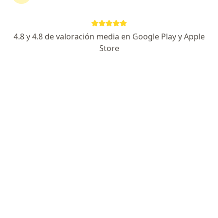
Julia Azucena Brest
Podólogo
4.8 y 4.8 de valoración media en Google Play y Apple
Monte Grande
Store
Mariel Ivone Delgado
Podólogo
Salta Capital
María de los Angeles Apezzate
Podólogo
Sandra Cerdá
Podólogo