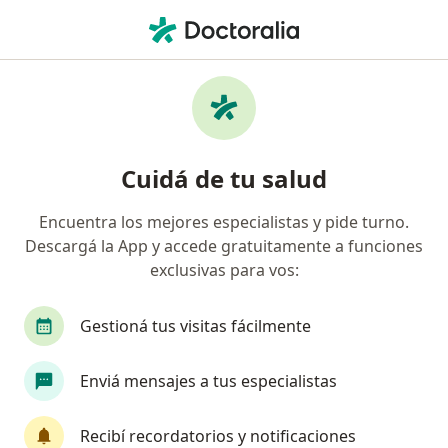
Men
¿Qué estás buscando?
Página De Inicio
Servicios
Ablación Ungueal
Ablación ungueal - Información,
Cuidá de tu salud
expertos y preguntas frecuentes
Encuentra los mejores especialistas y pide turno.
Descargá la App y accede gratuitamente a funciones
exclusivas para vos:
Información
Gestioná tus visitas fácilmente
Expertos en ablación ungueal
Enviá mensajes a tus especialistas
Recibí recordatorios y notificaciones