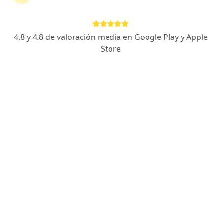
4.8 y 4.8 de valoración media en Google Play y Apple
Store
No hemos encontrado ningún OSDE Binario
en Tandil, Buenos Aires