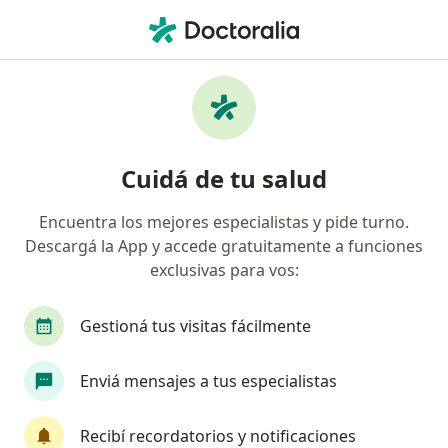
Men
Osde Binario • Tandil, Buenos Aires
Búsquedas relacionadas
Especialistas de OSDE Binario
Psicólogos de OSDE Binario en Tandil
Cuidá de tu salud
Médicos clínicos de OSDE Binario en Tandil
Encuentra los mejores especialistas y pide turno.
Nutricionistas de OSDE Binario en Tandil
Descargá la App y accede gratuitamente a funciones
Kinesiólogos de OSDE Binario en Tandil
exclusivas para vos:
Ginecólogos de OSDE Binario en Tandil
Gestioná tus visitas fácilmente
Ver más (15)
Más en esta categoría: Especialistas de OSDE
Enviá mensajes a tus especialistas
Página De Inicio
Tandil
Osde Binario
Recibí recordatorios y notificaciones