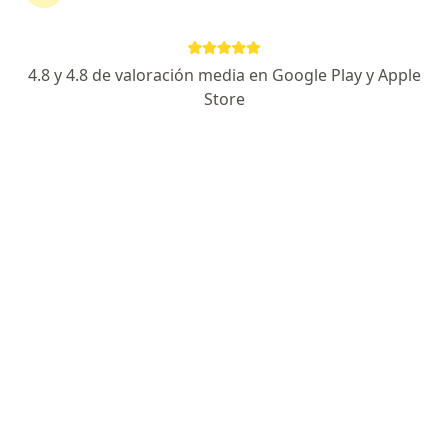
4.8 y 4.8 de valoración media en Google Play y Apple
Store
No hemos encontrado ningún Medicus en
Tandil, Buenos Aires
Vuelve a buscar eliminando algún filtro: