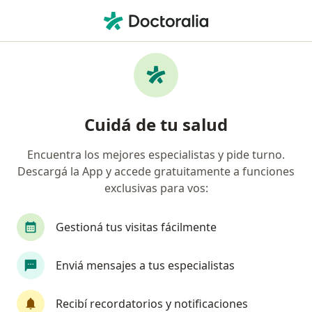
Men
Medicus • Tandil, Buenos Aires
Búsquedas relacionadas
Especialistas de Medicus
Traumatólogos de Medicus en Tandil
Cuidá de tu salud
Odontólogos de Medicus en Tandil
Encuentra los mejores especialistas y pide turno.
Médicos clínicos de Medicus en Tandil
Descargá la App y accede gratuitamente a funciones
Psicólogos de Medicus en Tandil
exclusivas para vos:
Radiólogos de Medicus en Tandil
Gestioná tus visitas fácilmente
Enviá mensajes a tus especialistas
Página De Inicio
Tandil
Medicus
Recibí recordatorios y notificaciones