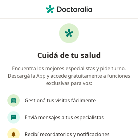
Men
Ioma • San Fernando, Buenos Aires
Búsquedas relacionadas
Especialistas de IOMA
Traumatólogos de IOMA en San Fernando
Cuidá de tu salud
Médicos clínicos de IOMA en San Fernando
Encuentra los mejores especialistas y pide turno.
Dermatólogos de IOMA en San Fernando
Descargá la App y accede gratuitamente a funciones
Cardiólogos de IOMA en San Fernando
exclusivas para vos:
Cirujanos generales de IOMA en San Fernando
Gestioná tus visitas fácilmente
Ver más (8)
Más en esta categoría: Especialistas de IOMA
Enviá mensajes a tus especialistas
Página De Inicio
San Fernando
Ioma
Recibí recordatorios y notificaciones