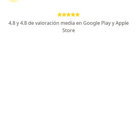
4.8 y 4.8 de valoración media en Google Play y Apple
Store
No hemos encontrado ningún IOMA en San
Fernando, Buenos Aires