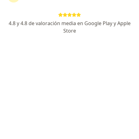
4.8 y 4.8 de valoración media en Google Play y Apple
Store
No hemos encontrado ningún OSECAC en
Salta Capital, Salta