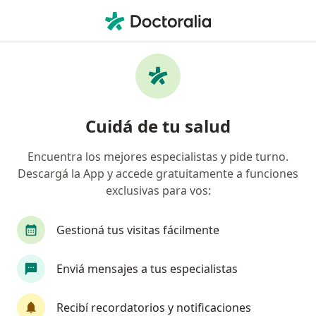
Men
Osecac • Salta Capital, Salta
Búsquedas relacionadas
Especialistas de OSECAC
Psicólogos de OSECAC en Salta Capital
Cuidá de tu salud
Bioquímicos de OSECAC en Salta Capital
Encuentra los mejores especialistas y pide turno.
Cardiólogos de OSECAC en Salta Capital
Descargá la App y accede gratuitamente a funciones
Pediatras de OSECAC en Salta Capital
exclusivas para vos:
Fonoaudiólogos de OSECAC en Salta Capital
Gestioná tus visitas fácilmente
Ver más (2)
Más en esta categoría: Especialistas de OSEC
Enviá mensajes a tus especialistas
Página De Inicio
Salta Capital
Osecac
Recibí recordatorios y notificaciones