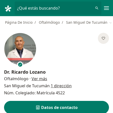
Men
¿Qué estás buscando?
Página De Inicio
Oftalmólogo
San Miguel De Tucumán
Ca
Dr.
Ricardo Lozano
sobre las especializaciones
Oftalmólogo
·
Ver más
San Miguel de Tucumán
1 dirección
Núm. Colegiado: Matrícula 4522
Datos de contacto