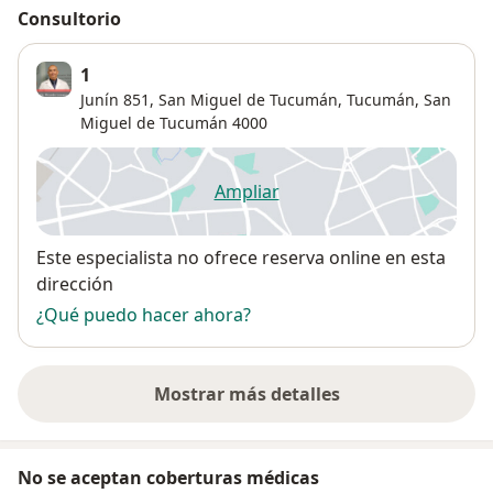
Consultorio
1
Junín 851, San Miguel de Tucumán, Tucumán,
San
Miguel de Tucumán
4000
Ampliar
se abre en una nueva pestañ
Disponibilidad
Este especialista no ofrece reserva online en esta
dirección
¿Qué puedo hacer ahora?
Mostrar más detalles
sobre la dirección
No se aceptan coberturas médicas