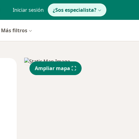
Iniciar sesión
¿Sos especialista?
Más filtros
Mar
Mié
Jue
Ampliar mapa
11 Ago
12 Ago
13 Ago