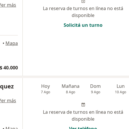
Ver más
La reserva de turnos en línea no está
disponible
Solicitá un turno
a
•
Mapa
$ 40.000
zquez
Hoy
Mañana
Dom
Lun
7 Ago
8 Ago
9 Ago
10 Ago
Ver más
La reserva de turnos en línea no está
disponible
del Mirador
•
Mapa
Ver teléfono