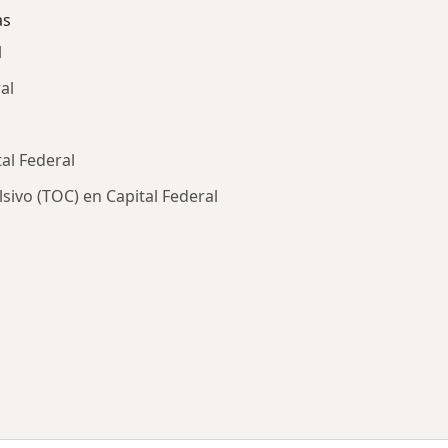
as
l
al
al Federal
ivo (TOC) en Capital Federal
ría: Enfermedades más tratadas