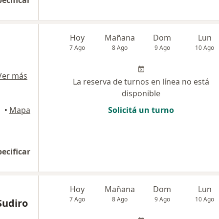
pecificar
Hoy
Mañana
Dom
Lun
7 Ago
8 Ago
9 Ago
10 Ago
Ver más
La reserva de turnos en línea no está
disponible
•
Mapa
Solicitá un turno
pecificar
Hoy
Mañana
Dom
Lun
7 Ago
8 Ago
9 Ago
10 Ago
Sudiro