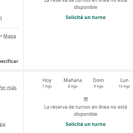
disponible
Solicitá un turno
3
•
Mapa
pecificar
Hoy
Mañana
Dom
Lun
7 Ago
8 Ago
9 Ago
10 Ago
Ver más
La reserva de turnos en línea no está
disponible
pa
Solicitá un turno