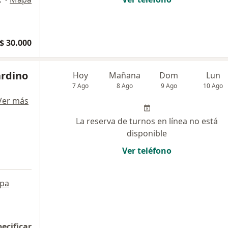
$ 30.000
rdino
Hoy
Mañana
Dom
Lun
7 Ago
8 Ago
9 Ago
10 Ago
Ver más
La reserva de turnos en línea no está
disponible
Ver teléfono
pa
pecificar