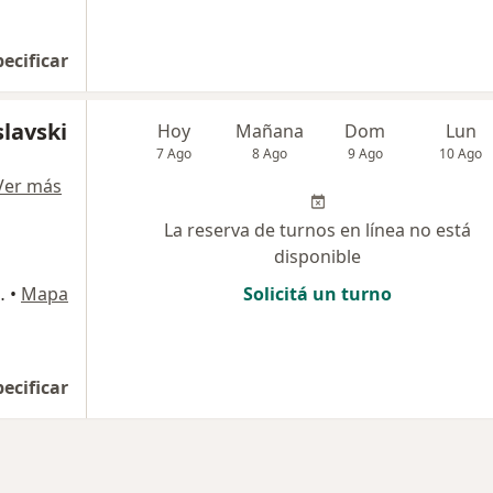
pecificar
slavski
Hoy
Mañana
Dom
Lun
7 Ago
8 Ago
9 Ago
10 Ago
Ver más
La reserva de turnos en línea no está
disponible
iti, Capital Federal
•
Mapa
Solicitá un turno
pecificar