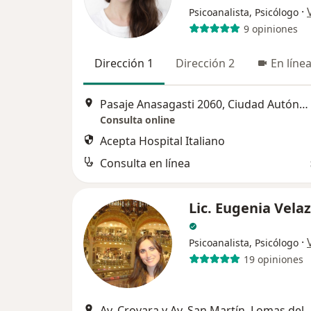
·
Psicoanalista, Psicólogo
9 opiniones
Dirección 1
Dirección 2
En líne
Pasaje Anasagasti 2060, Ciudad Autónoma de Buenos Aires
Consulta online
Acepta Hospital Italiano
Consulta en línea
Lic. Eugenia Vela
·
Psicoanalista, Psicólogo
19 opiniones
Av. Crovara y Av. San Martín, Lomas 