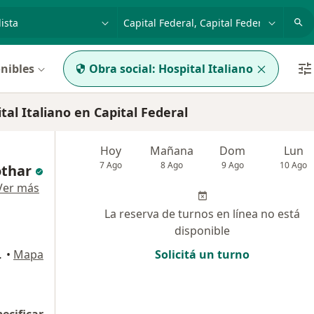
dad, enfermedad o nombre
p. ej. Buenos Aires
nibles
Obra social:
Hospital Italiano
al Italiano en Capital Federal
Hoy
Mañana
Dom
Lun
7 Ago
8 Ago
9 Ago
10 Ago
othar
Ver más
La reserva de turnos en línea no está
disponible
Capital Federal
•
Mapa
Solicitá un turno