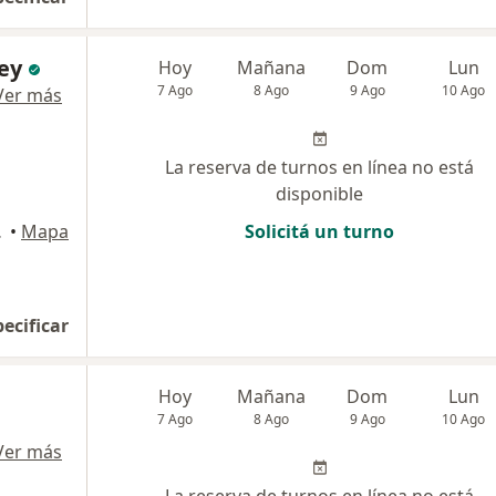
ey
Hoy
Mañana
Dom
Lun
7 Ago
8 Ago
9 Ago
10 Ago
Ver más
La reserva de turnos en línea no está
disponible
 Federal
•
Mapa
Solicitá un turno
pecificar
Hoy
Mañana
Dom
Lun
7 Ago
8 Ago
9 Ago
10 Ago
Ver más
La reserva de turnos en línea no está