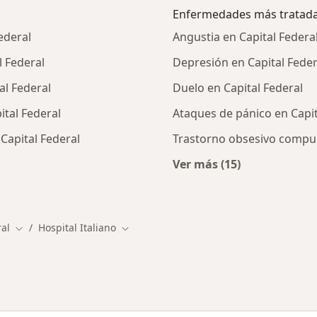
Enfermedades más tratad
ederal
Angustia en Capital Federa
l Federal
Depresión en Capital Feder
al Federal
Duelo en Capital Federal
ital Federal
Ataques de pánico en Capit
 Capital Federal
Trastorno obsesivo compuls
Ver más (15)
listas de Hospital Italiano
Más en esta catego
ral
Hospital Italiano
d
Cambiar de ciudad
Cambiar de ciudad