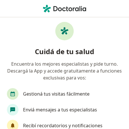
Men
Psicoanalista • Capital Federal, Capital Federal
Filtros
Obra social:
AcaSalud
Psicoanalistas recomendados de AcaSalud
Cuidá de tu salud
en Capital Federal
Encuentra los mejores especialistas y pide turno.
Descargá la App y accede gratuitamente a funciones
exclusivas para vos:
Gestioná tus visitas fácilmente
Enviá mensajes a tus especialistas
Destacado
Lic. Emmanuel Cassanese
Recibí recordatorios y notificaciones
·
Ver más
Psicoanalista, Psicólogo