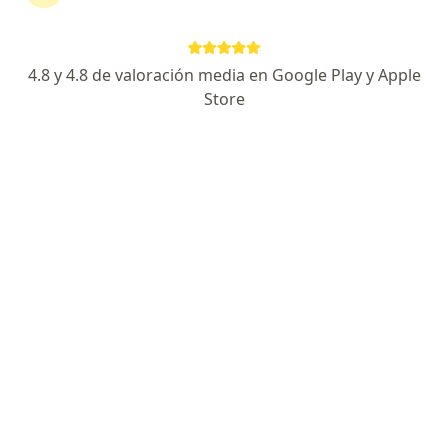
decidí…
4.8 y 4.8 de valoración media en Google Play y Apple
RESPUESTA DEL PROFESIONAL:
Store
Necesitas a un odontólogo que se
dedique al estudio de las patologías y
disfunciones de la ATM, que es la
articulación que mueve la boca.
Desconozco si en la UBA existen ese
tipo de profesionales…
Hace dos días me puse el tornillo para el implante ..puedo
fumar...estoy desde ayer sin fumar ...que
Hace dos días me puse el tornillo para