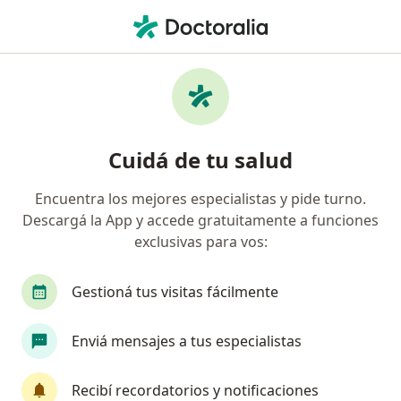
Men
Odontólogo • Bariloche, Río Negro
Filtros
Obra social
Mapa
Odontólogos en Bariloche
Cuidá de tu salud
Encuentra los mejores especialistas y pide turno.
¿Cuál es tu obra social?
Descargá la App y accede gratuitamente a funciones
OSDE Binario
Swiss Medical
Galeno
exclusivas para vos:
Gestioná tus visitas fácilmente
Enviá mensajes a tus especialistas
Recibí recordatorios y notificaciones