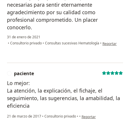
necesarias para sentir eternamente
agradecimiento por su calidad como
profesional comprometido. Un placer
conocerlo.
31 de enero de 2021
en opinión del u
•
Consultorio privado
•
Consultas sucesivas Hematología
•
Reportar
paciente
P
Lo mejor:
La atención, la explicación, el fichaje, el
seguimiento, las sugerencias, la amabilidad, la
eficiencia
en opinión del usuario pacien
21 de marzo de 2017
•
Consultorio privado
•
•
Reportar