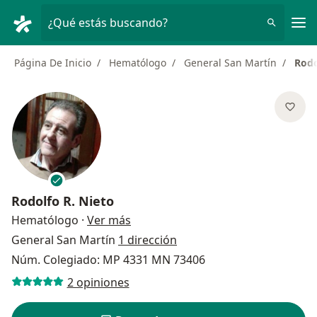
Men
¿Qué estás buscando?
Página De Inicio
Hematólogo
General San Martín
Rodo
Rodolfo R. Nieto
sobre las especializaciones
Hematólogo
·
Ver más
General San Martín
1 dirección
Núm. Colegiado: MP 4331 MN 73406
2 opiniones