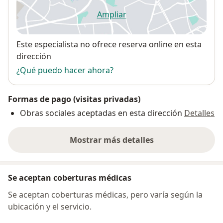
Ampliar
se abre en una nueva pestañ
Disponibilidad
Este especialista no ofrece reserva online en esta
dirección
¿Qué puedo hacer ahora?
Formas de pago (visitas privadas)
Obras sociales aceptadas en esta dirección
Detalles
Mostrar más detalles
sobre la dirección
Se aceptan coberturas médicas
Se aceptan coberturas médicas, pero varía según la
ubicación y el servicio.