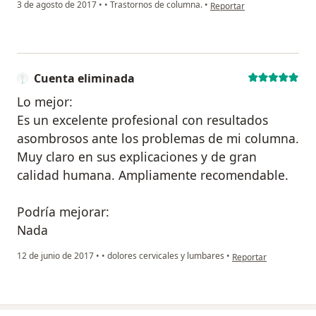
en opinión del usuario Cue
3 de agosto de 2017
•
•
Trastornos de columna.
•
Reportar
Cuenta eliminada
Lo mejor:
Es un excelente profesional con resultados
asombrosos ante los problemas de mi columna.
Muy claro en sus explicaciones y de gran
calidad humana. Ampliamente recomendable.
Podría mejorar:
Nada
en opinión del usuar
12 de junio de 2017
•
•
dolores cervicales y lumbares
•
Reportar