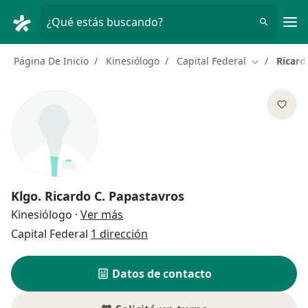
Men
¿Qué estás buscando?
Página De Inicio
Kinesiólogo
Capital Federal
Ricard
Cambiar de 
Klgo.
Ricardo C. Papastavros
sobre las especializaciones
Kinesiólogo
·
Ver más
Capital Federal
1 dirección
Datos de contacto