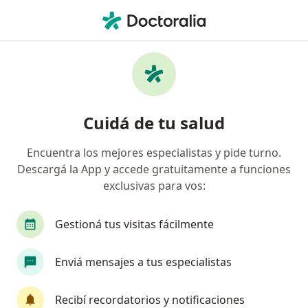
Men
¿Qué estás buscando?
Página De Inicio
Psicólogo
Quilmes
María Maldona
Cambiar de ciudad
Cuidá de tu salud
Encuentra los mejores especialistas y pide turno.
Descargá la App y accede gratuitamente a funciones
exclusivas para vos:
María Maldonado
sobre las especializaciones
Psicólogo
·
Ver más
Gestioná tus visitas fácilmente
Quilmes
1 dirección
Enviá mensajes a tus especialistas
Datos de contacto
Recibí recordatorios y notificaciones