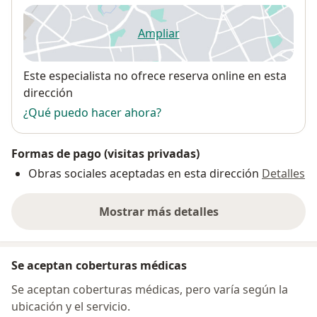
Ampliar
se abre en una nueva pestañ
Disponibilidad
Este especialista no ofrece reserva online en esta
dirección
¿Qué puedo hacer ahora?
Formas de pago (visitas privadas)
Obras sociales aceptadas en esta dirección
Detalles
Mostrar más detalles
sobre la dirección
Se aceptan coberturas médicas
Se aceptan coberturas médicas, pero varía según la
ubicación y el servicio.