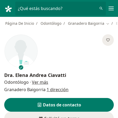
Men
¿Qué estás buscando?
Página De Inicio
Odontólogo
Granadero Baigorria
E
Cambia
Dra.
Elena Andrea Ciavatti
sobre las especializaciones
Odontólogo
·
Ver más
Granadero Baigorria
1 dirección
Datos de contacto