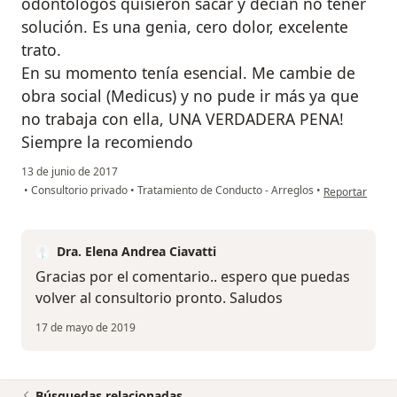
odontólogos quisieron sacar y decían no tener
solución. Es una genia, cero dolor, excelente
trato.
En su momento tenía esencial. Me cambie de
obra social (Medicus) y no pude ir más ya que
no trabaja con ella, UNA VERDADERA PENA!
Siempre la recomiendo
13 de junio de 2017
en opinión del
•
Consultorio privado
•
Tratamiento de Conducto - Arreglos
•
Reportar
Dra. Elena Andrea Ciavatti
Gracias por el comentario.. espero que puedas
volver al consultorio pronto. Saludos
17 de mayo de 2019
Búsquedas relacionadas