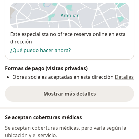
Ampliar
se abre en una nueva pestañ
Disponibilidad
Este especialista no ofrece reserva online en esta
dirección
¿Qué puedo hacer ahora?
Formas de pago (visitas privadas)
Obras sociales aceptadas en esta dirección
Detalles
Mostrar más detalles
sobre la dirección
Se aceptan coberturas médicas
Se aceptan coberturas médicas, pero varía según la
ubicación y el servicio.