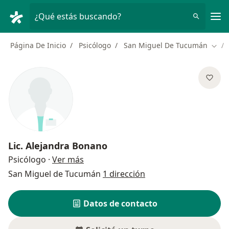
Men
¿Qué estás buscando?
Página De Inicio
Psicólogo
San Miguel De Tucumán
Camb
Lic.
Alejandra Bonano
sobre las especializaciones
Psicólogo
·
Ver más
San Miguel de Tucumán
1 dirección
Datos de contacto