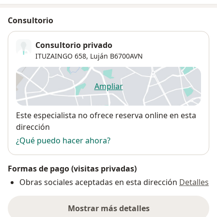
Consultorio
Consultorio privado
ITUZAINGO 658,
Luján
B6700AVN
Ampliar
se abre en una nueva pestañ
Disponibilidad
Este especialista no ofrece reserva online en esta
dirección
¿Qué puedo hacer ahora?
Formas de pago (visitas privadas)
Obras sociales aceptadas en esta dirección
Detalles
Mostrar más detalles
sobre la dirección