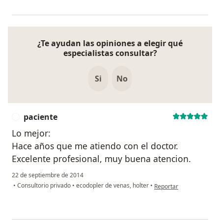
¿Te ayudan las opiniones a elegir qué
especialistas consultar?
Si
No
paciente
P
Lo mejor:
Hace años que me atiendo con el doctor.
Excelente profesional, muy buena atencion.
22 de septiembre de 2014
en opinión del usuario p
•
Consultorio privado
•
ecodopler de venas, holter
•
Reportar