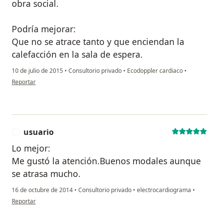
obra social.
Podría mejorar:
Que no se atrace tanto y que enciendan la
calefacción en la sala de espera.
10 de julio de 2015
•
Consultorio privado
•
Ecodoppler cardiaco
•
en opinión del usuario paciente
Reportar
usuario
U
Lo mejor:
Me gustó la atención.Buenos modales aunque
se atrasa mucho.
16 de octubre de 2014
•
Consultorio privado
•
electrocardiograma
•
en opinión del usuario usuario
Reportar