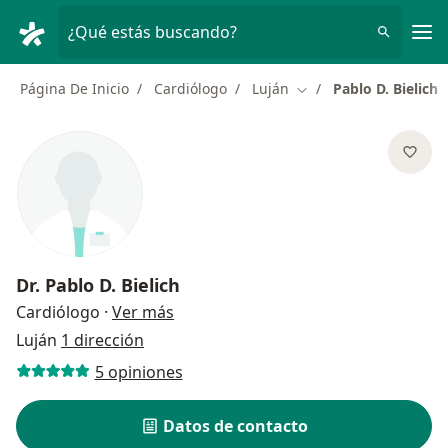
Men
¿Qué estás buscando?
Página De Inicio
Cardiólogo
Luján
Pablo D. Bielich
Cambiar de ciudad
Dr.
Pablo D. Bielich
sobre las especializaciones
Cardiólogo
·
Ver más
Luján
1 dirección
5 opiniones
Datos de contacto