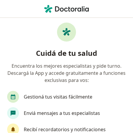
Men
Otorrino • Mar del Plata, Buenos Aires
Filtros
Obra social:
Galeno
Otorrinos recomendados de Galeno en Mar
Cuidá de tu salud
del Plata
Encuentra los mejores especialistas y pide turno.
Descargá la App y accede gratuitamente a funciones
exclusivas para vos:
Gestioná tus visitas fácilmente
Enviá mensajes a tus especialistas
Mariano Alfredo Miceli
Otorrino
Recibí recordatorios y notificaciones