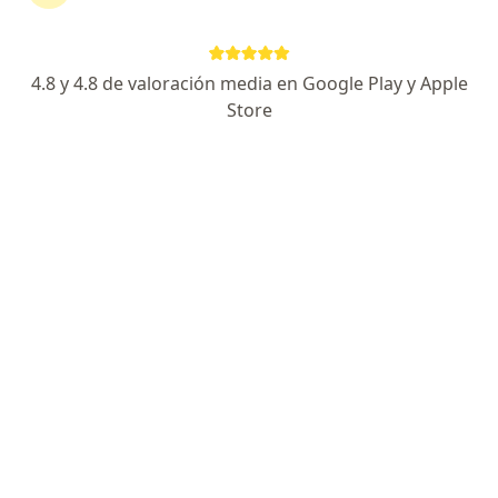
Dirección 1
Dirección 2
Jujuy 2167, Mar del Plata
•
Mapa
4.8 y 4.8 de valoración media en Google Play y Apple
Clínica Privada Pueyrredón
Store
Acepta Galeno
Consultas sucesivas Otorrinolaringología
Precio sin especificar
Este especialista no ofrece reserva de turno en línea en esta dirección.
Solicitá un turno