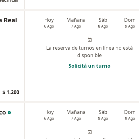
pecificar
a Real
Hoy
Mañana
Sáb
Dom
6 Ago
7 Ago
8 Ago
9 Ago
La reserva de turnos en línea no está
disponible
Solicitá un turno
$ 1.200
co
Hoy
Mañana
Sáb
Dom
6 Ago
7 Ago
8 Ago
9 Ago