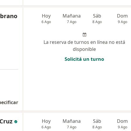
mbrano
Hoy
Mañana
Sáb
Dom
6 Ago
7 Ago
8 Ago
9 Ago
La reserva de turnos en línea no está
disponible
Solicitá un turno
pecificar
 Cruz
Hoy
Mañana
Sáb
Dom
6 Ago
7 Ago
8 Ago
9 Ago