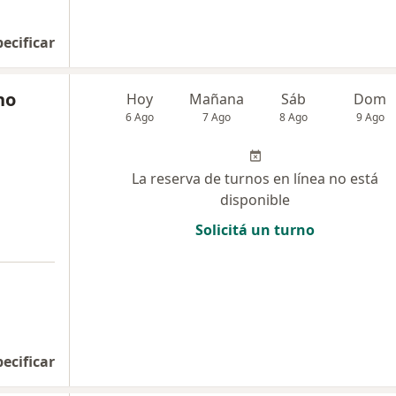
pecificar
ho
Hoy
Mañana
Sáb
Dom
6 Ago
7 Ago
8 Ago
9 Ago
La reserva de turnos en línea no está
disponible
Solicitá un turno
pecificar