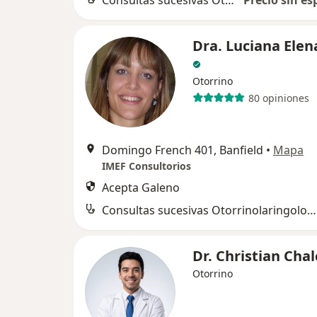
Consultas sucesivas Otorrinolaringología
Precio sin es
Dra. Luciana Elen
Otorrino
80 opiniones
Domingo French 401, Banfield
•
Mapa
IMEF Consultorios
Acepta Galeno
Consultas sucesivas Otorrinolaringología
Dr. Christian Chal
Otorrino