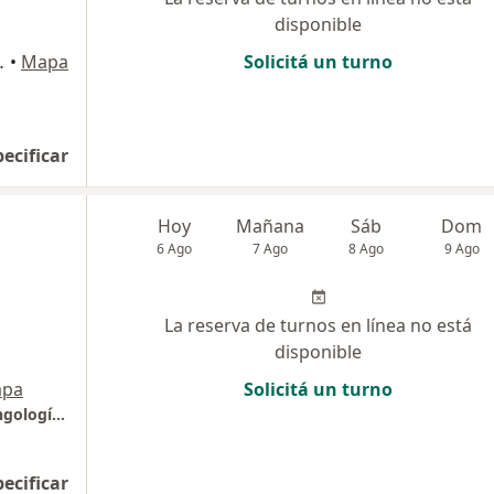
disponible
nto 1, San Martín
•
Mapa
Solicitá un turno
pecificar
Hoy
Mañana
Sáb
Dom
6 Ago
7 Ago
8 Ago
9 Ago
La reserva de turnos en línea no está
disponible
pa
Solicitá un turno
Consultorios Especializados en Otorrinolaringología (C.E.O.R.L.)
pecificar