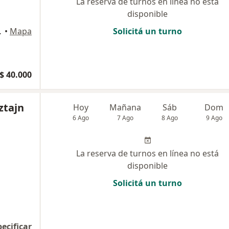
La reserva de turnos en línea no está
disponible
 de Zamora
•
Mapa
Solicitá un turno
$ 40.000
ztajn
Hoy
Mañana
Sáb
Dom
6 Ago
7 Ago
8 Ago
9 Ago
La reserva de turnos en línea no está
disponible
Solicitá un turno
pecificar