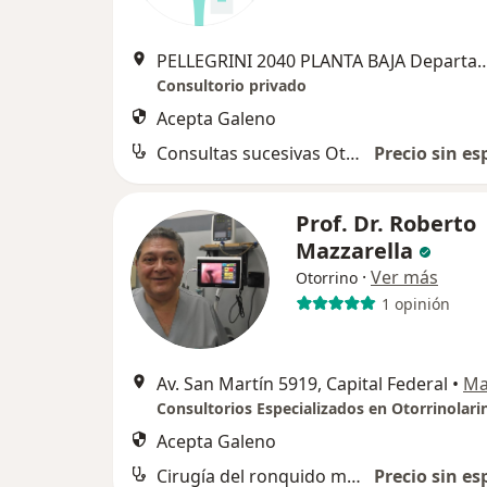
PELLEGRINI 2040 PLANTA BAJA Departame
Consultorio privado
Acepta Galeno
Consultas sucesivas Otorrinolaringología
Precio sin es
Prof. Dr. Roberto
Mazzarella
·
Ver más
Otorrino
1 opinión
Av. San Martín 5919, Capital Federal
•
Ma
Acepta Galeno
Cirugía del ronquido mediante el método de criocirugía y radiofrecuencia
Precio sin es