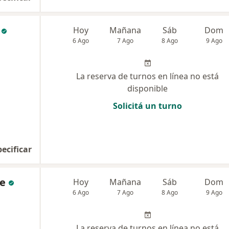
Hoy
Mañana
Sáb
Dom
6 Ago
7 Ago
8 Ago
9 Ago
La reserva de turnos en línea no está
disponible
Solicitá un turno
pecificar
ce
Hoy
Mañana
Sáb
Dom
6 Ago
7 Ago
8 Ago
9 Ago
La reserva de turnos en línea no está