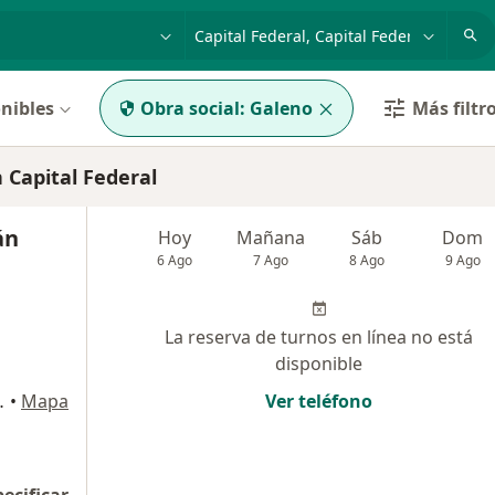
dad, enfermedad o nombre
p. ej. Buenos Aires
nibles
Obra social:
Galeno
Más filtr
Capital Federal
án
Hoy
Mañana
Sáb
Dom
6 Ago
7 Ago
8 Ago
9 Ago
La reserva de turnos en línea no está
disponible
Capital Federal
•
Mapa
Ver teléfono