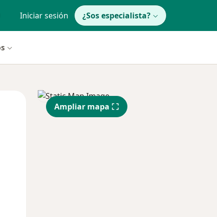
Iniciar sesión
¿Sos especialista?
os
Lun
Mar
Mié
Ampliar mapa
10 Ago
11 Ago
12 Ago