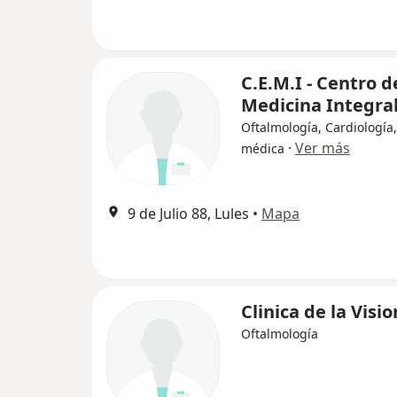
C.E.M.I - Centro d
Medicina Integra
Oftalmología, Cardiología,
·
Ver más
médica
9 de Julio 88, Lules
•
Mapa
Clinica de la Visio
Oftalmología