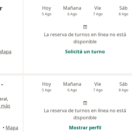
r
Hoy
Mañana
Vie
Sáb
5 Ago
6 Ago
7 Ago
8 Ago
La reserva de turnos en línea no está
disponible
Mapa
Solicitá un turno
-
Hoy
Mañana
Vie
Sáb
5 Ago
6 Ago
7 Ago
8 Ago
eral,
 más
La reserva de turnos en línea no está
disponible
•
Mapa
Mostrar perfil