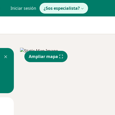
Iniciar sesión
¿Sos especialista?
Ampliar mapa
Dom
Lun
Mar
9 Ago
10 Ago
11 Ago