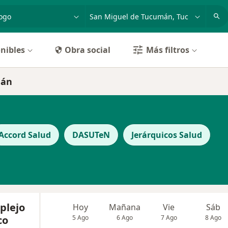
dad, enfermedad o nombre
p. ej. Buenos Aires
nibles
Obra social
Más filtros
mán
Accord Salud
DASUTeN
Jerárquicos Salud
plejo
Hoy
Mañana
Vie
Sáb
co
5 Ago
6 Ago
7 Ago
8 Ago