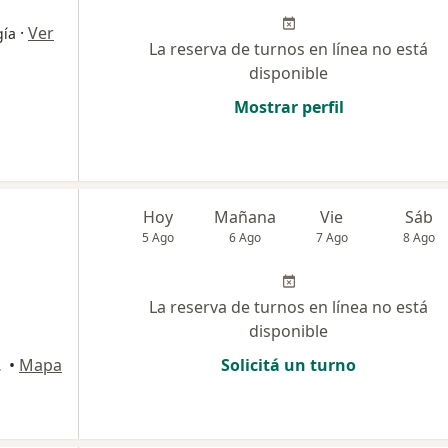
·
Ver
gía
La reserva de turnos en línea no está
disponible
Mostrar perfil
Hoy
Mañana
Vie
Sáb
5 Ago
6 Ago
7 Ago
8 Ago
La reserva de turnos en línea no está
disponible
 Tucumán
•
Mapa
Solicitá un turno