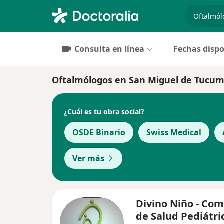
especiali
Consulta en línea
Fechas dispo
Oftalmólogos en San Miguel de Tucu
¿Cuál es tu obra social?
OSDE Binario
Swiss Medical
Ver más
Divino Niño - Com
de Salud Pediátri