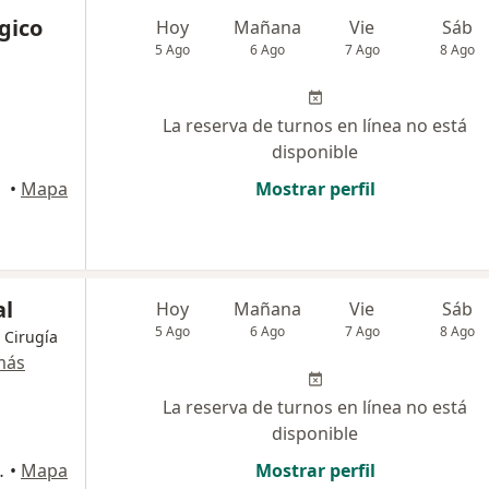
gico
Hoy
Mañana
Vie
Sáb
5 Ago
6 Ago
7 Ago
8 Ago
La reserva de turnos en línea no está
disponible
•
Mapa
Mostrar perfil
al
Hoy
Mañana
Vie
Sáb
5 Ago
6 Ago
7 Ago
8 Ago
 Cirugía
más
La reserva de turnos en línea no está
disponible
Miguel de Tucumán
•
Mapa
Mostrar perfil