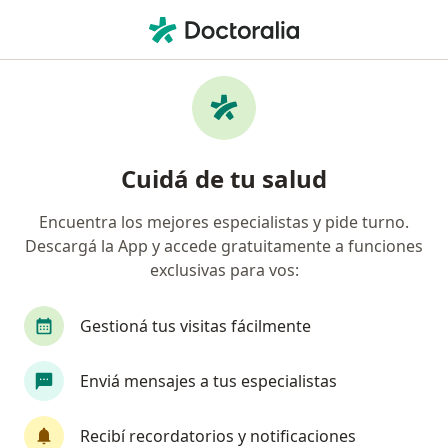
Men
Oftalmólogo • Rosario, Santa Fe
Filtros
Obra social:
OSPJN
Oftalmólogos recomendados de OSPJN en
Cuidá de tu salud
Rosario
Encuentra los mejores especialistas y pide turno.
Descargá la App y accede gratuitamente a funciones
exclusivas para vos:
Gestioná tus visitas fácilmente
Enviá mensajes a tus especialistas
Dr. Horacio Daniel Giorgetti
·
Ver más
Oftalmólogo, Médico forense
Recibí recordatorios y notificaciones