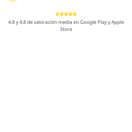
Corrientes 335, Rosario
•
Mapa
Consultorio privado
Acepta OSPJN
4.8 y 4.8 de valoración media en Google Play y Apple
Primera consulta Oftalmología
Precio sin especificar
Store
Este especialista no ofrece reserva de turno en línea en esta dirección.
Solicitá un turno
Búsquedas relacionadas
Otros especialistas de OSPJN
Psicólogos de OSPJN en Rosario
Médicos clínicos de OSPJN en Rosario
Traumatólogos de OSPJN en Rosario
Psicoanalistas de OSPJN en Rosario