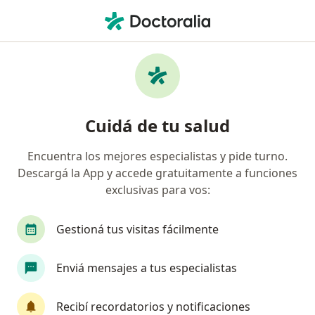
Men
Oftalmólogo • Mar del Plata, Buenos Aires
Filtros
Obra social:
LUIS PASTEUR
Oftalmólogos recomendados de LUIS
Cuidá de tu salud
PASTEUR en Mar del Plata
Encuentra los mejores especialistas y pide turno.
Descargá la App y accede gratuitamente a funciones
exclusivas para vos:
Gestioná tus visitas fácilmente
Enviá mensajes a tus especialistas
Dr. Marcelo Aguirre
·
Ver más
Oftalmólogo
Recibí recordatorios y notificaciones
13 opiniones