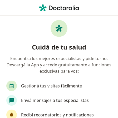
Men
Astigmatismo • Mar del Plata, Buenos Aires
Filtros
• 1
Obra social
Mapa
Especialistas en Astigmatismo en Mar del
Cuidá de tu salud
Plata
Encuentra los mejores especialistas y pide turno.
Descargá la App y accede gratuitamente a funciones
¿Qué especialidad estás buscando?
exclusivas para vos:
Oftalmólogo
Otorrino
Gestioná tus visitas fácilmente
Enviá mensajes a tus especialistas
Recibí recordatorios y notificaciones