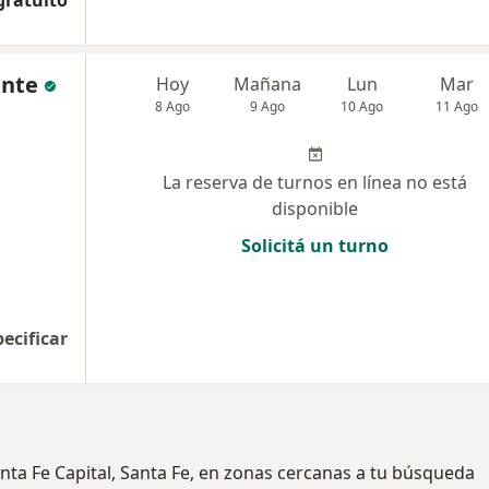
gratuito
ente
Hoy
Mañana
Lun
Mar
8 Ago
9 Ago
10 Ago
11 Ago
La reserva de turnos en línea no está
disponible
Solicitá un turno
pecificar
nta Fe Capital, Santa Fe, en zonas cercanas a tu búsqueda