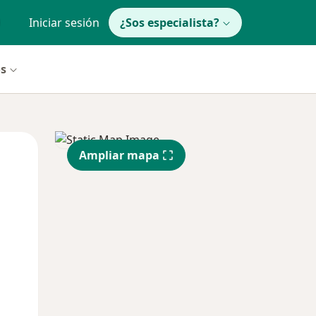
Iniciar sesión
¿Sos especialista?
os
Mié
Jue
Vie
Ampliar mapa
12 Ago
13 Ago
14 Ago