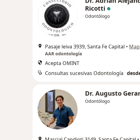
Dr. Adrian Alejan
Ricotti
Odontólogo
Pasaje leiva 3939, Santa Fe Capital
•
Map
AAR odontología
Acepta OMINT
Consultas sucesivas Odontología
desde
Dr. Augusto Gera
Odontólogo
Marcial Candioti 3149, Santa Fe Capital
•