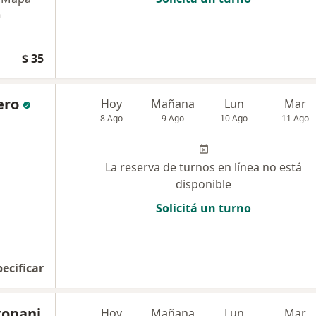
n
$ 35
ero
Hoy
Mañana
Lun
Mar
8 Ago
9 Ago
10 Ago
11 Ago
La reserva de turnos en línea no está
disponible
Solicitá un turno
pecificar
tonani
Hoy
Mañana
Lun
Mar