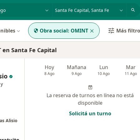
dad, enfermedad o nombre
p. ej. Buenos Aires
nibles
Obra social:
OMINT
Más filtr
en Santa Fe Capital
Hoy
Mañana
Lun
Mar
8 Ago
9 Ago
10 Ago
11 Ago
sio
 y
La reserva de turnos en línea no está
disponible
Solicitá un turno
s Alisio