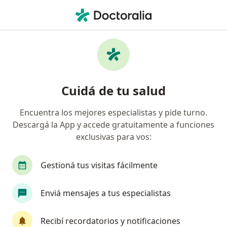
Men
Dolor De Muela • Santa Fe Capital, Santa Fe
Filtros
• 1
Obra social
Mapa
Especialistas en Dolor de muela en Santa Fe
Cuidá de tu salud
Capital
Encuentra los mejores especialistas y pide turno.
Descargá la App y accede gratuitamente a funciones
¿Qué especialidad estás buscando?
exclusivas para vos:
Odontólogo
Gestioná tus visitas fácilmente
Enviá mensajes a tus especialistas
Recibí recordatorios y notificaciones