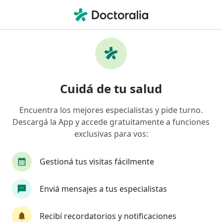
Men
Odontólogo • Lules, Tucumán
Filtros
Obra social
Mapa
Odontólogos en Lules
Cuidá de tu salud
Encuentra los mejores especialistas y pide turno.
¿Cuál es tu obra social?
Descargá la App y accede gratuitamente a funciones
OSDE Binario
Swiss Medical
AcaSalud
exclusivas para vos:
Gestioná tus visitas fácilmente
Enviá mensajes a tus especialistas
Recibí recordatorios y notificaciones