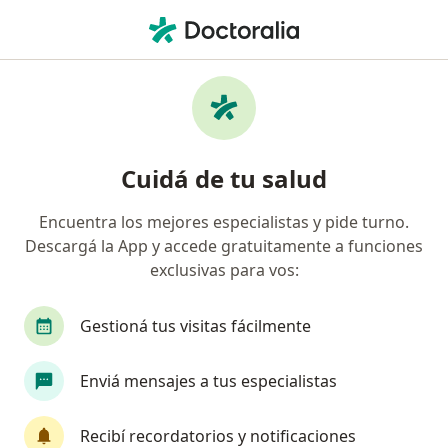
Men
Nutricionista • Rosario, Santa Fe
Filtros
Obra social:
Prevención
Nutricionistas recomendados de
Cuidá de tu salud
Prevención en Rosario
Encuentra los mejores especialistas y pide turno.
Descargá la App y accede gratuitamente a funciones
exclusivas para vos:
Gestioná tus visitas fácilmente
Enviá mensajes a tus especialistas
Destacado
Prof. Dr. Cintia Martin
Recibí recordatorios y notificaciones
·
Ver más
Nutricionista