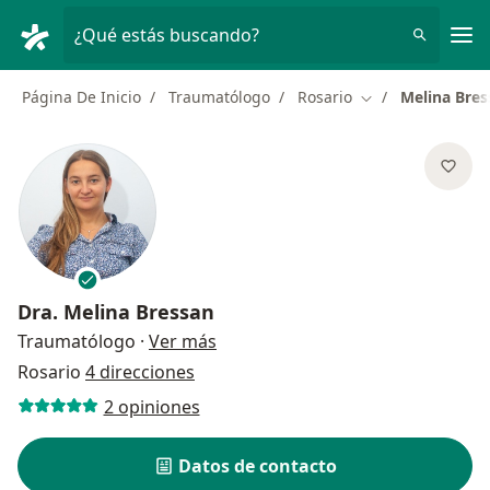
Men
¿Qué estás buscando?
Página De Inicio
Traumatólogo
Rosario
Melina Bres
Cambiar de ciud
Dra.
Melina Bressan
sobre las especializaciones
Traumatólogo
·
Ver más
Rosario
4 direcciones
2 opiniones
Datos de contacto