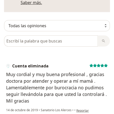
Más información sobre opiniones
Saber más.
Busca en opiniones
Cuenta eliminada
Muy cordial y muy buena profesional , gracias
doctora por atender y operar a mí mamá .
Lamentablemente por burocracia no pudimos
seguir llevándola para que usted la controlará .
Mil gracias
en opinión del usuario Cu
14 de octubre de 2019
•
Sanatorio Los Alerces
•
•
Reportar