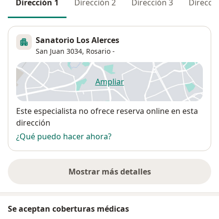
Dirección 1
Dirección 2
Dirección 3
Direcció
Sanatorio Los Alerces
San Juan 3034,
Rosario
-
Ampliar
se abre en una nueva pestañ
Disponibilidad
Este especialista no ofrece reserva online en esta
dirección
¿Qué puedo hacer ahora?
Mostrar más detalles
sobre la dirección
Se aceptan coberturas médicas