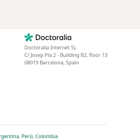
Contacto
Doctoralia - Página de inicio
Doctoralia Internet SL
C/ Josep Pla 2 - Building B2, floor 13
08019 Barcelona, Spain
estaña
 nueva pestaña
n una nueva pestaña
 abre en una nueva pestaña
se abre en una nueva pestaña
se abre en una nueva pestaña
se abre en una nueva pestaña
rgentina
,
Perú
,
Colombia