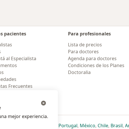
os pacientes
Para profesionales
listas
Lista de precios
s
Para doctores
á al Especialista
Agenda para doctores
amentos
Condiciones de los Planes
os
Doctoralia
medades
tas Frecuentes
ión para móvil
e
na mejor experiencia.
ueva pestaña
en una nueva pestaña
e abre en una nueva pestaña
se abre en una nueva pestaña
se abre en una nueva pestaña
se abre en una nueva pestaña
se abre en una nueva p
se abre en una
se abre e
se
Italia
,
Deutschland
,
Česko
,
Portugal
,
México
,
Chile
,
Brasil
,
A