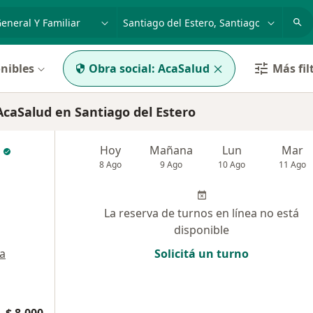
dad, enfermedad o nombre
p. ej. Buenos Aires
nibles
Obra social:
AcaSalud
Más fil
caSalud en Santiago del Estero
Hoy
Mañana
Lun
Mar
8 Ago
9 Ago
10 Ago
11 Ago
La reserva de turnos en línea no está
disponible
a
Solicitá un turno