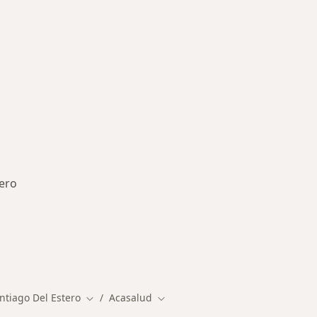
tero
des más tratadas
ntiago Del Estero
Acasalud
Cambiar de ciudad
Cambiar de ciudad