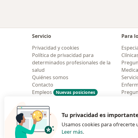
Servicio
Para l
Privacidad y cookies
Especia
Política de privacidad para
Clínica
determinados profesionales de la
Pregunt
salud
Medic
Quiénes somos
Servici
Contacto
Enfer
Empleos
Pregun
Nuevas posiciones
Condiciones Generales de
Aplicac
Contratación
Tu privacidad es important
Usamos cookies para ofrecerte u
Leer más
.
se abre en una n
se abre 
s
Polska
,
Türkiye
,
España
,