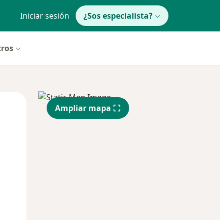
Iniciar sesión
¿Sos especialista?
tros
Mié
Jue
Vie
Ampliar mapa
12 Ago
13 Ago
14 Ago