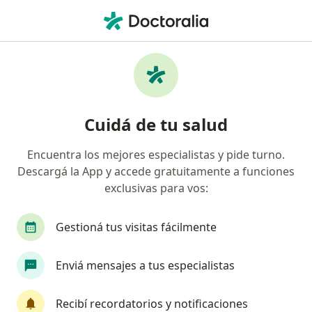
Men
Quiste Pilonidal Quiste Sacrococcígeo • Santiago del Estero, Santiago del Estero
Filtros
• 1
Obra social
Mapa
Especialistas en Quiste pilonidal (quiste
Cuidá de tu salud
sacrococcígeo) en Santiago del Estero
Encuentra los mejores especialistas y pide turno.
Descargá la App y accede gratuitamente a funciones
¿Qué especialidad estás buscando?
exclusivas para vos:
Cirujano general
Cirujano torácico
Alergi
Gestioná tus visitas fácilmente
Enviá mensajes a tus especialistas
Recibí recordatorios y notificaciones