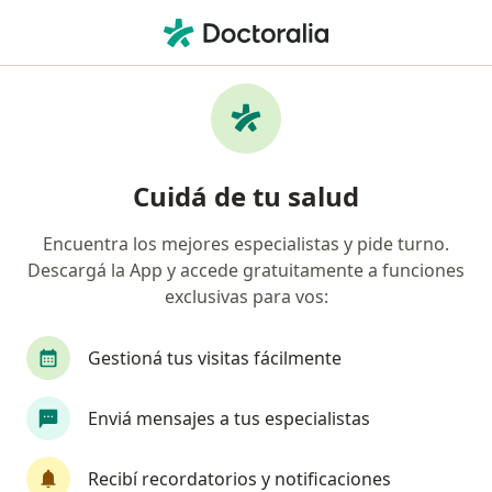
Men
Hernia Inguinal • Santiago del Estero, Santiago del Estero
Filtros
• 1
Obra social
Mapa
Especialistas en Hernia inguinal en
Cuidá de tu salud
Santiago del Estero
Encuentra los mejores especialistas y pide turno.
Descargá la App y accede gratuitamente a funciones
¿Qué especialidad estás buscando?
exclusivas para vos:
Alergista
Analista clínico
Cardiólogo
Gestioná tus visitas fácilmente
Enviá mensajes a tus especialistas
Recibí recordatorios y notificaciones