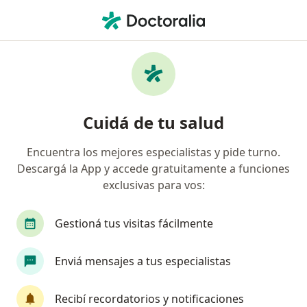
Men
Médico General Y Familiar • La Plata, Buenos Aires
Filtros
Obra social:
OSDE Binario
Médicos generales recomendados de OSDE
Cuidá de tu salud
Binario en La Plata
Encuentra los mejores especialistas y pide turno.
Descargá la App y accede gratuitamente a funciones
exclusivas para vos:
Gestioná tus visitas fácilmente
Enviá mensajes a tus especialistas
Dr. José Quispecahuana Sifuentes
Médico general y familiar
Recibí recordatorios y notificaciones