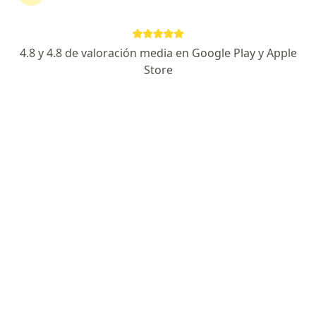
Avenida 66 Nº 389 (entre 2 y 3), La Plata
•
Mapa
Consultorios Privados CHD
Acepta OSDE Binario
4.8 y 4.8 de valoración media en Google Play y Apple
Consultas sucesivas Medicina General y Familiar
$ 400
Store
Este especialista no ofrece reserva de turno en línea en esta dirección.
Solicitá un turno
Dr. Heraldo Tavella
Médico general y familiar