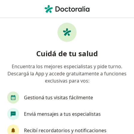
Men
Médico General Y Familiar • La Plata, Buenos Aires
Filtros
Obra social:
Medifé
Médicos generales recomendados de
Cuidá de tu salud
Medifé en La Plata
Encuentra los mejores especialistas y pide turno.
Descargá la App y accede gratuitamente a funciones
exclusivas para vos:
Gestioná tus visitas fácilmente
Enviá mensajes a tus especialistas
Dr. Leonardo Garavento
Médico general y familiar
Recibí recordatorios y notificaciones