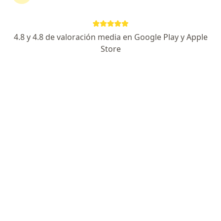
Dirección 1
Dirección 2
CALLE 1 N 315, La Plata
•
Mapa
4.8 y 4.8 de valoración media en Google Play y Apple
Instituto Medico Platense
Store
Acepta Medifé
Primera consulta Medicina General y Familiar
Precio sin especificar
Este especialista no ofrece reserva de turno en línea en esta dirección.
Solicitá un turno