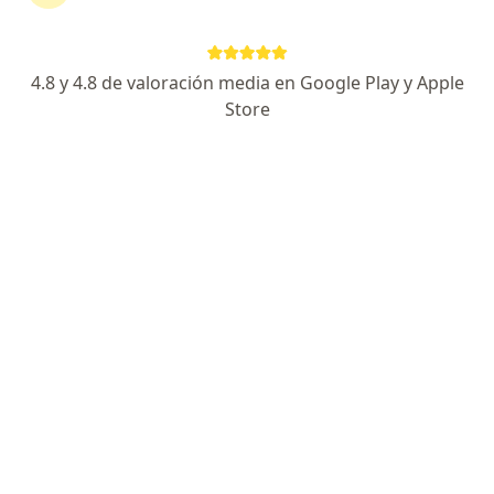
Dirección 1
Dirección 2
Av. Naciones Unidas 346, Córdoba Capital
•
Mapa
4.8 y 4.8 de valoración media en Google Play y Apple
Hospital Privado de Córdoba
Store
Acepta Jerárquicos Salud
Primera consulta Clínica Médica
desde $ 300
Este especialista no ofrece reserva de turno en línea en esta dirección.
Solicitá un turno