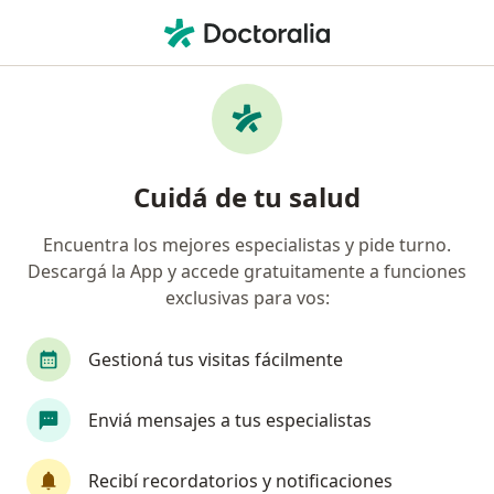
Men
Médico Clínico • Córdoba Capital, Córdoba
Filtros
Obra social:
Jerárquicos Salu
Médicos clínicos recomendados de
Cuidá de tu salud
Jerárquicos Salud en Córdoba Capital
Encuentra los mejores especialistas y pide turno.
Descargá la App y accede gratuitamente a funciones
exclusivas para vos:
Gestioná tus visitas fácilmente
Enviá mensajes a tus especialistas
Graciela Rubin
·
Ver más
Médico clínico, Nutricionista
Recibí recordatorios y notificaciones