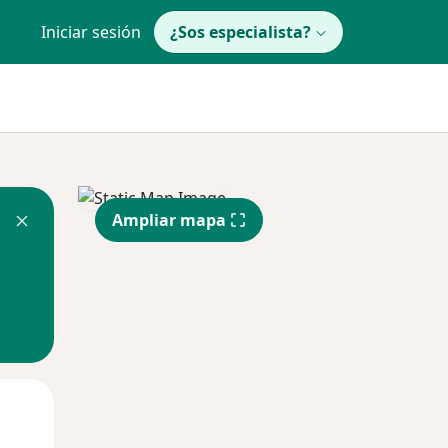
Iniciar sesión
¿Sos especialista?
Ampliar mapa
Jue
Vie
Sáb
13 Ago
14 Ago
15 Ago