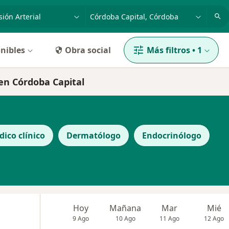
dad, enfermedad o nombre
p. ej. Buenos Aires
nibles
Obra social
Más filtros
•
1
 en Córdoba Capital
ico clínico
Dermatólogo
Endocrinólogo
Hoy
Mañana
Mar
Mié
9 Ago
10 Ago
11 Ago
12 Ago