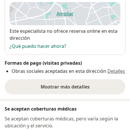
Ampliar
se abre en una nueva pestañ
Disponibilidad
Este especialista no ofrece reserva online en esta
dirección
¿Qué puedo hacer ahora?
Formas de pago (visitas privadas)
Obras sociales aceptadas en esta dirección
Detalles
Mostrar más detalles
sobre la dirección
Se aceptan coberturas médicas
Se aceptan coberturas médicas, pero varía según la
ubicación y el servicio.