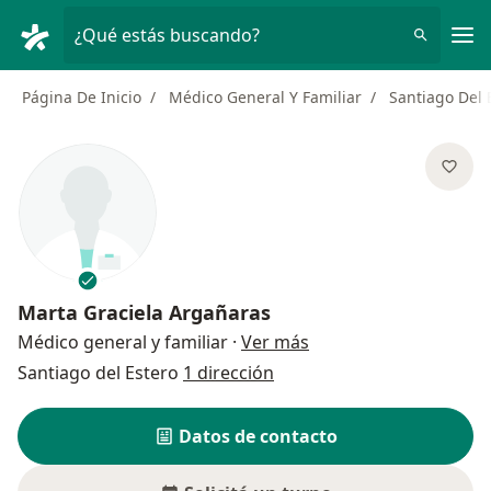
Men
¿Qué estás buscando?
Página De Inicio
Médico General Y Familiar
Santiago Del 
Marta Graciela Argañaras
sobre las especializac
Médico general y familiar
·
Ver más
Santiago del Estero
1 dirección
Datos de contacto