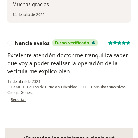
Muchas gracias
14 de julio de 2025
Nancia avalos
Turno verificado
N
Excelente atención doctor me tranquiliza saber
que voy a poder realisar la operación de la
vecicula me explico bien
17 de abril de 2024
•
CAMED - Equipo de Cirugía y Obesidad ECOS
•
Consultas sucesivas
Cirugía General
en opinión del usuario Nancia avalos
•
Reportar
¿Te ayudan las opiniones a elegir qué