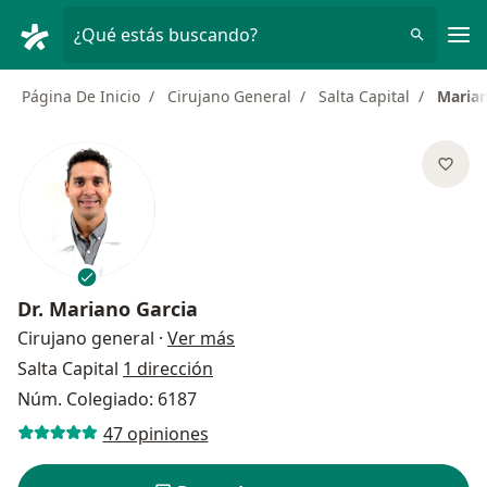
Men
¿Qué estás buscando?
Página De Inicio
Cirujano General
Salta Capital
Marian
Dr.
Mariano Garcia
sobre las especializaciones
Cirujano general
·
Ver más
Salta Capital
1 dirección
Núm. Colegiado: 6187
47 opiniones