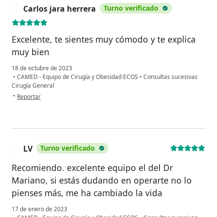
Carlos jara herrera
Turno verificado
Excelente, te sientes muy cómodo y te explica
muy bien
18 de octubre de 2023
•
CAMED - Equipo de Cirugía y Obesidad ECOS
•
Consultas sucesivas
Cirugía General
en opinión del usuario Carlos jara herrera
•
Reportar
LV
Turno verificado
L
Recomiendo. excelente equipo el del Dr
Mariano, si estás dudando en operarte no lo
pienses más, me ha cambiado la vida
17 de enero de 2023