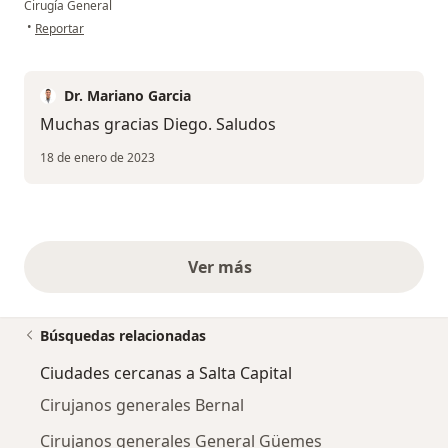
Cirugía General
en opinión del usuario Diego Medina
•
Reportar
Dr. Mariano Garcia
Muchas gracias Diego. Saludos
18 de enero de 2023
Ver más
opiniones anteriores
Búsquedas relacionadas
Ciudades cercanas a Salta Capital
Cirujanos generales Bernal
Cirujanos generales General Güemes