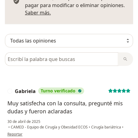
pagar para modificar o eliminar opiniones.
Más información sobre opiniones
Saber más.
Busca en opiniones
Gabriela
Turno verificado
G
Muy satisfecha con la consulta, pregunté mis
dudas y fueron aclaradas
30 de abril de 2025
•
CAMED - Equipo de Cirugía y Obesidad ECOS
•
Cirugía bariátrica
•
en opinión del usuario Gabriela
Reportar