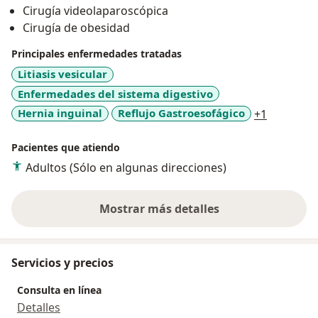
Cirugía videolaparoscópica
Cirugía de obesidad
Principales enfermedades tratadas
Litiasis vesicular
Enfermedades del sistema digestivo
a11y_sr_
Hernia inguinal
Reflujo Gastroesofágico
+1
Pacientes que atiendo
Adultos (Sólo en algunas direcciones)
Mostrar más detalles
sobre la experiencia
Servicios y precios
Consulta en línea
Detalles