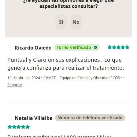
especialistas consultar?
Si
No
Ricardo Oviedo
Turno verificado
R
Puntual y Claro en sus explicaciones . Lo que
genera confianza para realizar el tratamiento.
10 de abril de 2024
•
CAMED - Equipo de Cirugía y Obesidad ECOS
•
•
en opinión del usuario Ricardo Oviedo
Reportar
Natalia Villalba
Número de teléfono verificado
N