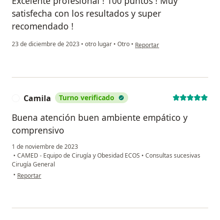
Excelente profesional ! 100 puntos ! Muy
satisfecha con los resultados y super
recomendado !
en opinión del usuario Natalia V
23 de diciembre de 2023
•
otro lugar
•
Otro
•
Reportar
Camila
Turno verificado
C
Buena atención buen ambiente empático y
comprensivo
1 de noviembre de 2023
•
CAMED - Equipo de Cirugía y Obesidad ECOS
•
Consultas sucesivas
Cirugía General
en opinión del usuario Camila
•
Reportar