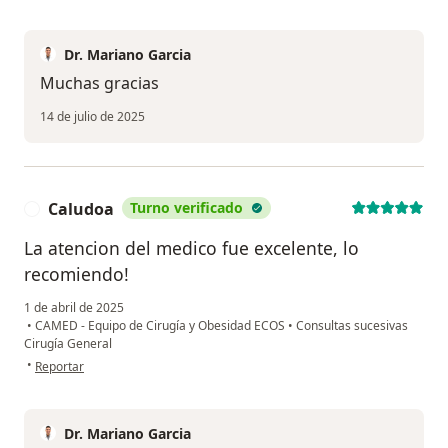
Dr. Mariano Garcia
Muchas gracias
14 de julio de 2025
Caludoa
Turno verificado
C
La atencion del medico fue excelente, lo
recomiendo!
1 de abril de 2025
•
CAMED - Equipo de Cirugía y Obesidad ECOS
•
Consultas sucesivas
Cirugía General
en opinión del usuario Caludoa
•
Reportar
Dr. Mariano Garcia