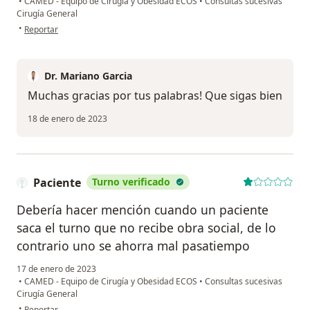
•
CAMED - Equipo de Cirugía y Obesidad ECOS
•
Consultas sucesivas
Cirugía General
en opinión del usuario LV
•
Reportar
Dr. Mariano Garcia
Muchas gracias por tus palabras! Que sigas bien
18 de enero de 2023
Paciente
Turno verificado
Debería hacer mención cuando un paciente
saca el turno que no recibe obra social, de lo
contrario uno se ahorra mal pasatiempo
17 de enero de 2023
•
CAMED - Equipo de Cirugía y Obesidad ECOS
•
Consultas sucesivas
Cirugía General
en opinión del usuario Paciente
•
Reportar