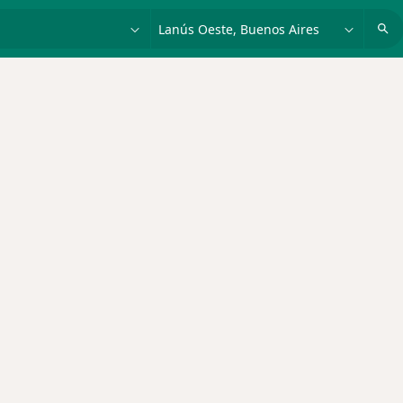
dad, enfermedad o nombre
p. ej. Buenos Aires
s de IOMA
e ciudad