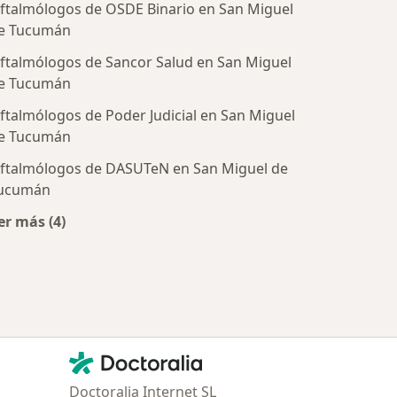
ftalmólogos de OSDE Binario en San Miguel
e Tucumán
ftalmólogos de Sancor Salud en San Miguel
e Tucumán
ftalmólogos de Poder Judicial en San Miguel
tratadas
e Tucumán
ftalmólogos de DASUTeN en San Miguel de
ucumán
er más (4)
Más en esta categoría: Obras sociales más populare
Contacto
Doctoralia - Página de inicio
Doctoralia Internet SL