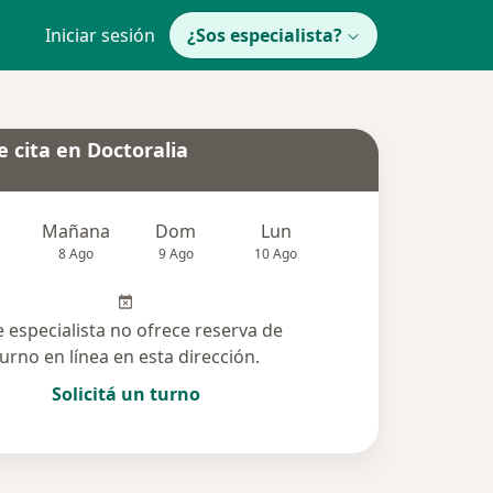
Iniciar sesión
¿Sos especialista?
 cita en Doctoralia
Mañana
Dom
Lun
Mar
Mié
8 Ago
9 Ago
10 Ago
11 Ago
12 Ag
e especialista no ofrece reserva de
turno en línea en esta dirección.
Solicitá un turno