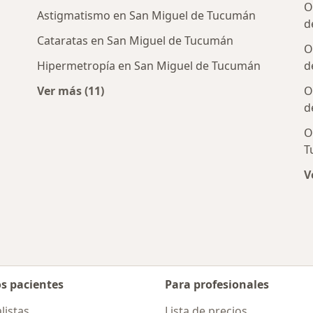
O
Astigmatismo en San Miguel de Tucumán
d
Cataratas en San Miguel de Tucumán
O
Hipermetropía en San Miguel de Tucumán
d
Ver más (11)
O
ercanas a San Miguel de Tucumán
Más en esta categoría: Enfermedades más 
d
O
T
V
os pacientes
Para profesionales
listas
Lista de precios