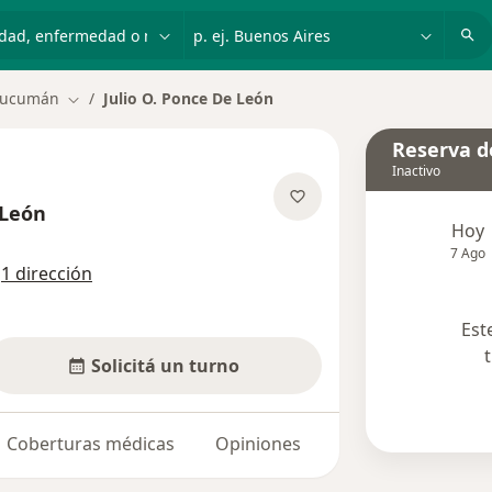
dad, enfermedad o nombre
p. ej. Buenos Aires
Tucumán
Julio O. Ponce De León
Cambiar de ciudad
Reserva de
Inactivo
 León
Hoy
obre las especializaciones
7 Ago
n
1 dirección
Est
Solicitá un turno
Coberturas médicas
Opiniones