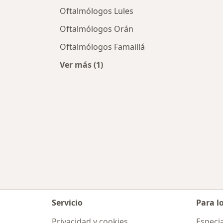
Oftalmólogos Lules
Oftalmólogos Orán
Oftalmólogos Famaillá
Ver más (1)
Más en esta categoría: Ciudades c
Servicio
Para l
Privacidad y cookies
Especia