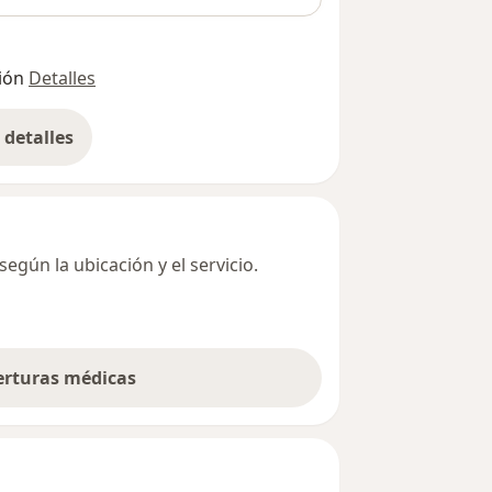
ión
Detalles
detalles
bre la dirección
egún la ubicación y el servicio.
berturas médicas