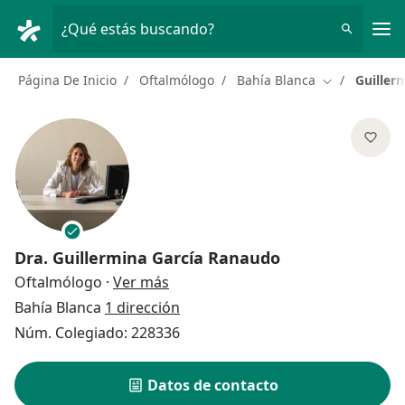
Men
¿Qué estás buscando?
Página De Inicio
Oftalmólogo
Bahía Blanca
Guiller
Cambiar de c
Dra.
Guillermina García Ranaudo
sobre las especializaciones
Oftalmólogo
·
Ver más
Bahía Blanca
1 dirección
Núm. Colegiado: 228336
Datos de contacto