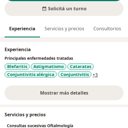
Solicitá un turno
Experiencia
Servicios y precios
Consultorios
Experiencia
Principales enfermedades tratadas
Blefaritis
Astigmatismo
Cataratas
a11y_sr_more
Conjuntivitis alérgica
Conjuntivitis
+3
Mostrar más detalles
sobre la experiencia
Servicios y precios
Consultas sucesivas Oftalmología