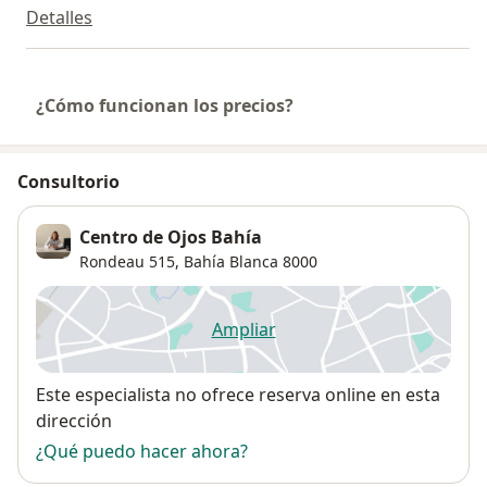
Detalles
¿Cómo funcionan los precios?
Consultorio
Centro de Ojos Bahía
Rondeau 515,
Bahía Blanca
8000
Ampliar
se abre en una nueva pestañ
Disponibilidad
Este especialista no ofrece reserva online en esta
dirección
¿Qué puedo hacer ahora?