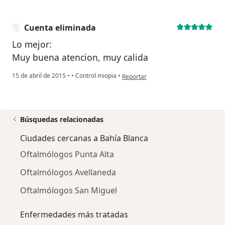
Cuenta eliminada
Lo mejor:
Muy buena atencion, muy calida
en opinión del usuario Cuenta elimi
15 de abril de 2015
•
•
Control miopia
•
Reportar
Búsquedas relacionadas
Ciudades cercanas a Bahía Blanca
Oftalmólogos Punta Alta
Oftalmólogos Avellaneda
Oftalmólogos San Miguel
Enfermedades más tratadas