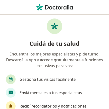
Men
Oftalmólogo • Bahía Blanca, Buenos Aires
Filtros
Obra social:
COMEI
Oftalmólogos recomendados de COMEI en
Cuidá de tu salud
Bahía Blanca
Encuentra los mejores especialistas y pide turno.
Descargá la App y accede gratuitamente a funciones
exclusivas para vos:
Gestioná tus visitas fácilmente
Enviá mensajes a tus especialistas
Dra. Anabella Paronetto
Oftalmólogo
Recibí recordatorios y notificaciones