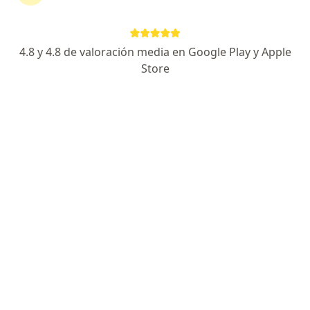
Berutti 130, Bahía Blanca
•
Mapa
Centro Integral de la Salud
Acepta COMEI
4.8 y 4.8 de valoración media en Google Play y Apple
Consultas sucesivas Oftalmología
Precio sin especificar
Store
Este especialista no ofrece reserva de turno en línea en esta dirección.
Solicitá un turno
Dr. Andrés Ignacio Coria
Oftalmólogo