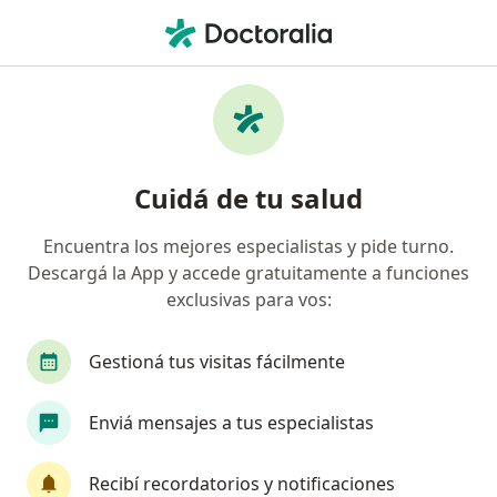
Men
Ginecólogo • Campana, Buenos Aires
Filtros
Obra social
Mapa
Ginecólogos en Campana
Cuidá de tu salud
Encuentra los mejores especialistas y pide turno.
¿Cuál es tu obra social?
Descargá la App y accede gratuitamente a funciones
OSDE Binario
Swiss Medical
Galeno
exclusivas para vos:
Gestioná tus visitas fácilmente
Enviá mensajes a tus especialistas
Recibí recordatorios y notificaciones